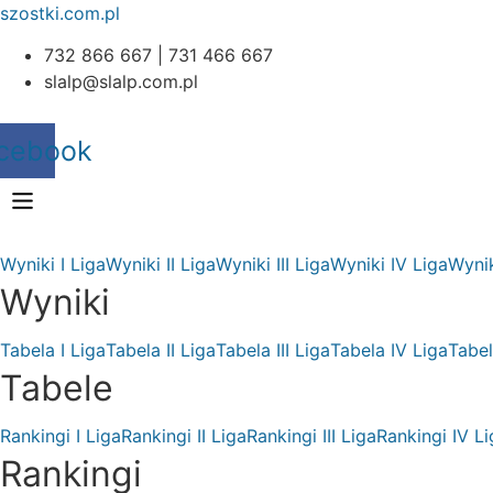
szostki.com.pl
732 866 667 | 731 466 667
slalp@slalp.com.pl
cebook
Wyniki I Liga
Wyniki II Liga
Wyniki III Liga
Wyniki IV Liga
Wynik
Wyniki
Tabela I Liga
Tabela II Liga
Tabela III Liga
Tabela IV Liga
Tabel
Tabele
Rankingi I Liga
Rankingi II Liga
Rankingi III Liga
Rankingi IV Li
Rankingi