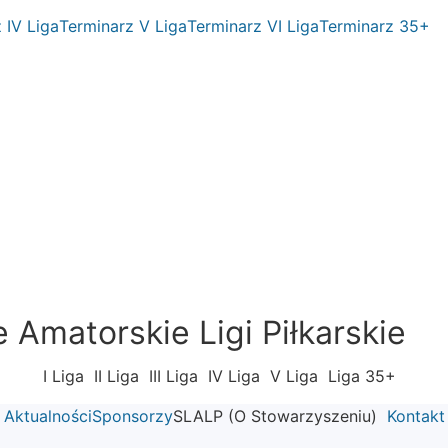
 IV Liga
Terminarz V Liga
Terminarz VI Liga
Terminarz 35+
Amatorskie Ligi Piłkarskie
I Liga
II Liga
III Liga
IV Liga
V Liga
Liga 35+
Aktualności
Sponsorzy
SLALP (O Stowarzyszeniu)
Kontakt