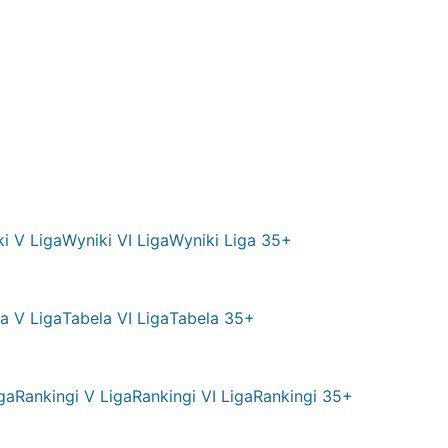
i V Liga
Wyniki VI Liga
Wyniki Liga 35+
a V Liga
Tabela VI Liga
Tabela 35+
ga
Rankingi V Liga
Rankingi VI Liga
Rankingi 35+