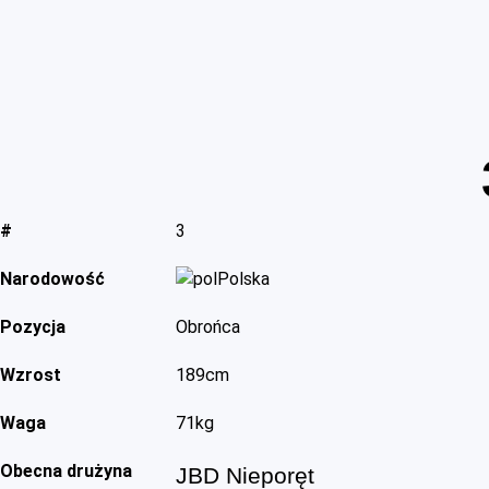
#
3
Narodowość
Polska
Pozycja
Obrońca
Wzrost
189cm
Waga
71kg
Obecna drużyna
JBD Nieporęt