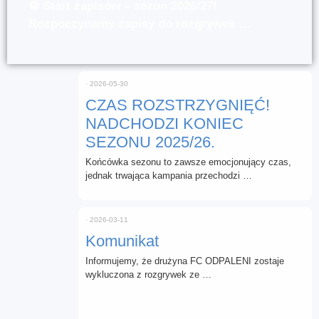
⚽ Start zapisów – sezon 2026/27!
Rozpoczynamy zapisy do rozgrywek …
⋅
2026-05-30
CZAS ROZSTRZYGNIĘĆ!
NADCHODZI KONIEC
SEZONU 2025/26.
Końcówka sezonu to zawsze emocjonujący czas,
jednak trwająca kampania przechodzi …
⋅
2026-03-11
Komunikat
Informujemy, że drużyna FC ODPALENI zostaje
wykluczona z rozgrywek ze …