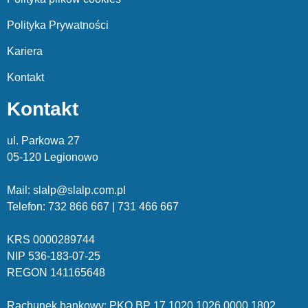
Polityka Prywatności
Kariera
Kontakt
Kontakt
ul. Parkowa 27
05-120 Legionowo
Mail: slalp@slalp.com.pl
Telefon: 732 86
6 667 | 731 46
6 667
KRS 00002
89744
NIP 536-18
3-07-25
REGON 1411
65648
Rachunek bankowy: PKO BP 17 10
20 10
26 00
00 18
02