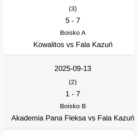
(3)
5
-
7
Boisko A
Kowalitos vs Fala Kazuń
2025-09-13
(2)
1
-
7
Boisko B
Akademia Pana Fleksa vs Fala Kazuń