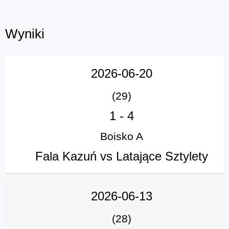
Wyniki
2026-06-20
(29)
1
-
4
Boisko A
Fala Kazuń vs Latające Sztylety
2026-06-13
(28)