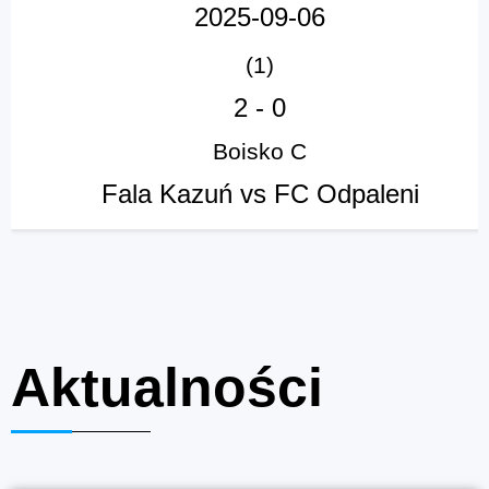
2025-09-06
(1)
2
-
0
Boisko C
Fala Kazuń vs FC Odpaleni
Aktualności