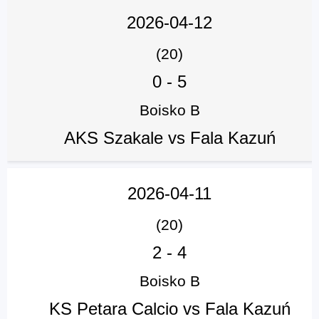
2026-04-12
(20)
0
-
5
Boisko B
AKS Szakale vs Fala Kazuń
2026-04-11
(20)
2
-
4
Boisko B
KS Petara Calcio vs Fala Kazuń