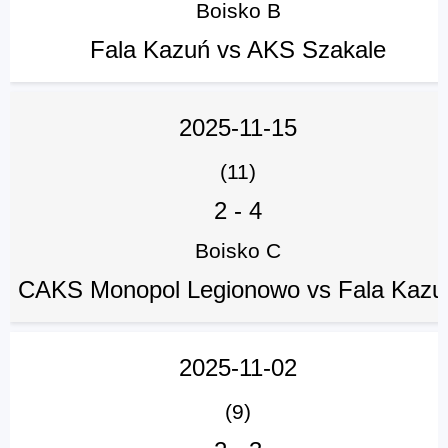
Boisko B
Fala Kazuń vs AKS Szakale
2025-11-15
(11)
2
-
4
Boisko C
CAKS Monopol Legionowo vs Fala Kazu
2025-11-02
(9)