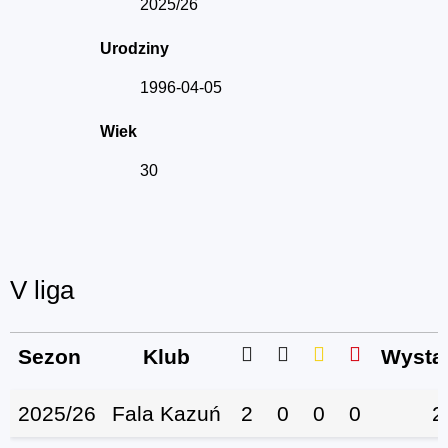
2025/26
Urodziny
1996-04-05
Wiek
30
V liga
Sezon
Klub
Wystą
2025/26
Fala Kazuń
2
0
0
0
2