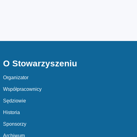
O Stowarzyszeniu
Organizator
Współpracownicy
Sędziowie
Historia
Sponsorzy
Archiwum