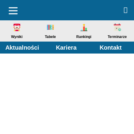
Wyniki
Tabele
Rankingi
Terminarze
Aktualności
Kariera
Kontakt