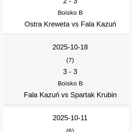
2
-
3
Boisko B
Ostra Kreweta vs Fala Kazuń
2025-10-18
(7)
3
-
3
Boisko B
Fala Kazuń vs Spartak Krubin
2025-10-11
(6)