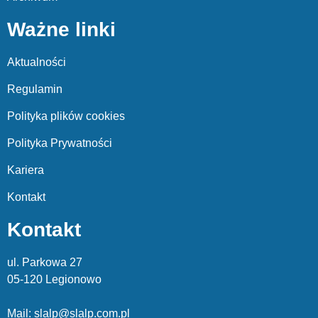
Ważne linki
Aktualności
Regulamin
Polityka plików cookies
Polityka Prywatności
Kariera
Kontakt
Kontakt
ul. Parkowa 27
05-120 Legionowo
Mail: slalp@slalp.com.pl