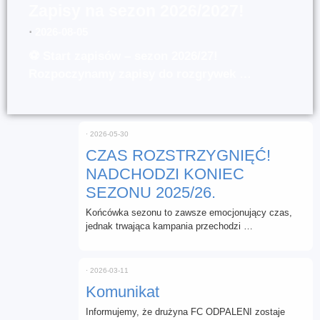
Zapisy na sezon 2026/2027!
⋅
2026-08-05
⚽ Start zapisów – sezon 2026/27!
Rozpoczynamy zapisy do rozgrywek …
⋅
2026-05-30
CZAS ROZSTRZYGNIĘĆ!
NADCHODZI KONIEC
SEZONU 2025/26.
Końcówka sezonu to zawsze emocjonujący czas,
jednak trwająca kampania przechodzi …
⋅
2026-03-11
Komunikat
Informujemy, że drużyna FC ODPALENI zostaje