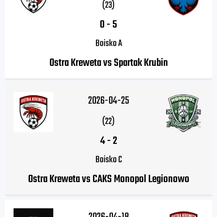
(23)
0
-
5
Boisko A
Ostra Kreweta vs Spartak Krubin
2026-04-25
(22)
4
-
2
Boisko C
Ostra Kreweta vs CAKS Monopol Legionowo