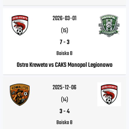
2026-03-01
(15)
7
-
3
Boisko B
Ostra Kreweta vs CAKS Monopol Legionowo
2025-12-06
(14)
3
-
4
Boisko B