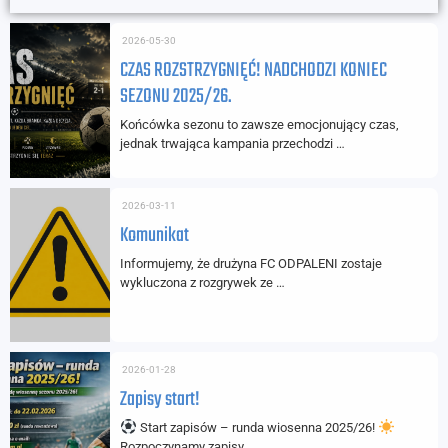
2026-05-30
CZAS ROZSTRZYGNIĘĆ! NADCHODZI KONIEC
SEZONU 2025/26.
Końcówka sezonu to zawsze emocjonujący czas,
jednak trwająca kampania przechodzi …
2026-03-11
Komunikat
Informujemy, że drużyna FC ODPALENI zostaje
wykluczona z rozgrywek ze …
2026-01-28
Zapisy start!
Start zapisów – runda wiosenna 2025/26!
Rozpoczynamy zapisy …