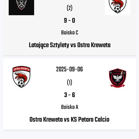
(2)
9
-
0
Boisko C
Latające Sztylety vs Ostra Kreweta
2025-09-06
(1)
3
-
6
Boisko A
Ostra Kreweta vs KS Petara Calcio