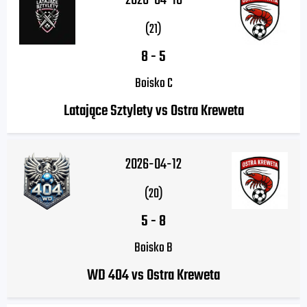
2026-04-18
(21)
8
-
5
Boisko C
Latające Sztylety vs Ostra Kreweta
2026-04-12
(20)
5
-
8
Boisko B
WD 404 vs Ostra Kreweta