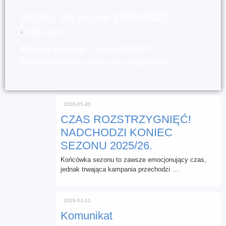
Zapisy na sezon 2026/2027!
⋅
2026-08-05
⚽ Start zapisów – sezon 2026/27!
Rozpoczynamy zapisy do rozgrywek …
⋅
2026-05-30
CZAS ROZSTRZYGNIĘĆ!
NADCHODZI KONIEC
SEZONU 2025/26.
Końcówka sezonu to zawsze emocjonujący czas,
jednak trwająca kampania przechodzi …
⋅
2026-03-11
Komunikat