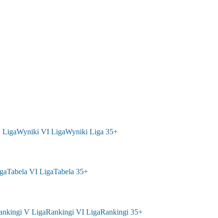
 Liga
Wyniki VI Liga
Wyniki Liga 35+
ga
Tabela VI Liga
Tabela 35+
ankingi V Liga
Rankingi VI Liga
Rankingi 35+