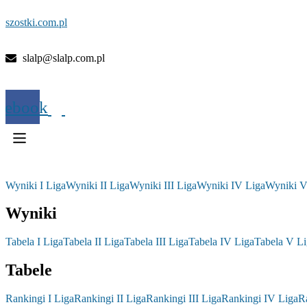
szostki.com.pl
slalp@slalp.com.pl
cebook
Wyniki I Liga
Wyniki II Liga
Wyniki III Liga
Wyniki IV Liga
Wyniki V
Wyniki
Tabela I Liga
Tabela II Liga
Tabela III Liga
Tabela IV Liga
Tabela V Li
Tabele
Rankingi I Liga
Rankingi II Liga
Rankingi III Liga
Rankingi IV Liga
R