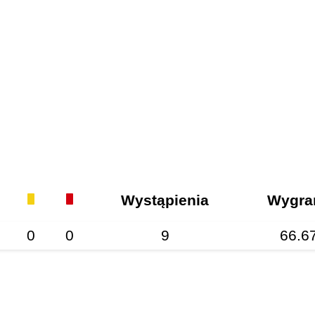
Wystąpienia
Wygra
0
0
9
66.6