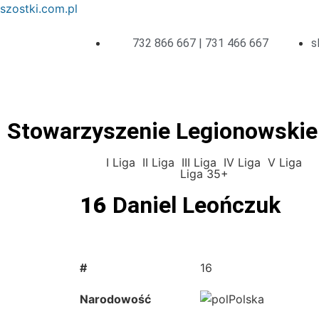
szostki.com.pl
732 866 667 | 731 466 667
s
Stowarzyszenie Legionowskie 
I Liga
II Liga
III Liga
IV Liga
V Liga
Liga 35+
16
Daniel Leończuk
#
16
Narodowość
Polska