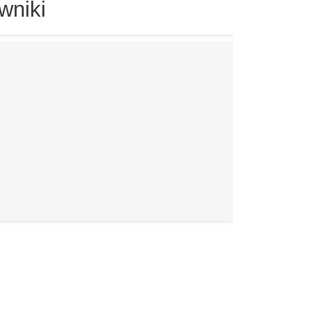
wniki
i