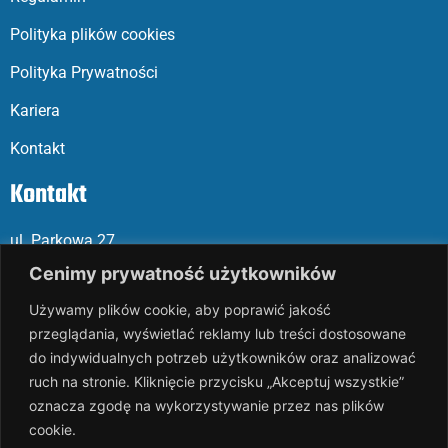
Polityka plików cookies
Polityka Prywatności
Kariera
Kontakt
Kontakt
ul. Parkowa 27
05-120 Legionowo
Cenimy prywatność użytkowników
Używamy plików cookie, aby poprawić jakość
Mail: slalp@slalp.com.pl
przeglądania, wyświetlać reklamy lub treści dostosowane
Telefon: 732 86
6 667 | 731 46
6 667
do indywidualnych potrzeb użytkowników oraz analizować
ruch na stronie. Kliknięcie przycisku „Akceptuj wszystkie”
KRS 00002
89744
oznacza zgodę na wykorzystywanie przez nas plików
NIP 536-18
3-07-25
cookie.
REGON 1411
65648