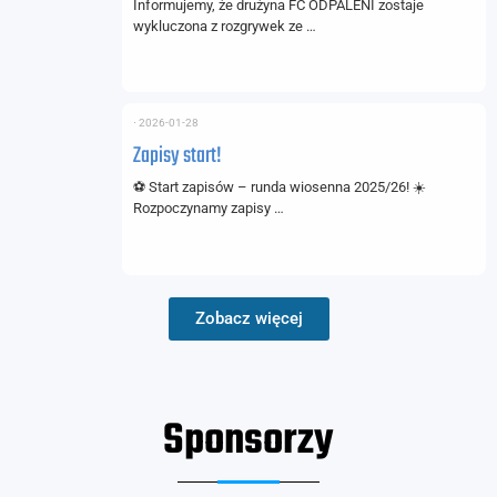
Informujemy, że drużyna FC ODPALENI zostaje
wykluczona z rozgrywek ze …
⋅
2026-01-28
Zapisy start!
⚽ Start zapisów – runda wiosenna 2025/26! ☀️
Rozpoczynamy zapisy …
Zobacz więcej
Sponsorzy