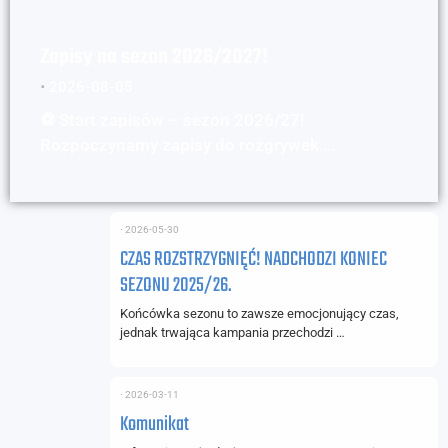
Zapisy na sezon 2026/2027!
⋅
2026-08-05
⚽ Start zapisów – sezon 2026/27!
Rozpoczynamy zapisy do rozgrywek …
⋅
2026-05-30
CZAS ROZSTRZYGNIĘĆ! NADCHODZI KONIEC
SEZONU 2025/26.
Końcówka sezonu to zawsze emocjonujący czas,
jednak trwająca kampania przechodzi …
⋅
2026-03-11
Komunikat