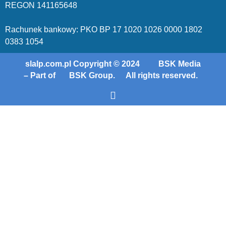
REGON 1411
65648
Rachunek bankowy: PKO BP 17 10
20 10
26 00
00 18
02
038
3 1054
slalp.com.pl Copyright © 2024
BSK Media
– Part of
BSK Group.
All rights reserved.