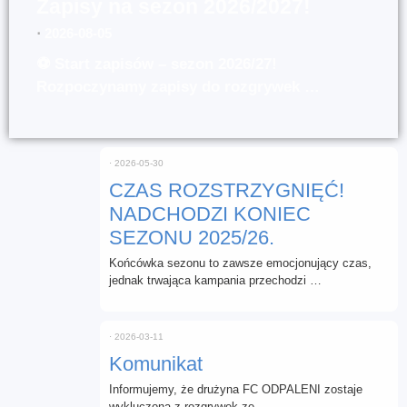
Zapisy na sezon 2026/2027!
⋅
2026-08-05
⚽ Start zapisów – sezon 2026/27!
Rozpoczynamy zapisy do rozgrywek …
⋅
2026-05-30
CZAS ROZSTRZYGNIĘĆ!
NADCHODZI KONIEC
SEZONU 2025/26.
Końcówka sezonu to zawsze emocjonujący czas,
jednak trwająca kampania przechodzi …
⋅
2026-03-11
Komunikat
Informujemy, że drużyna FC ODPALENI zostaje
wykluczona z rozgrywek ze …