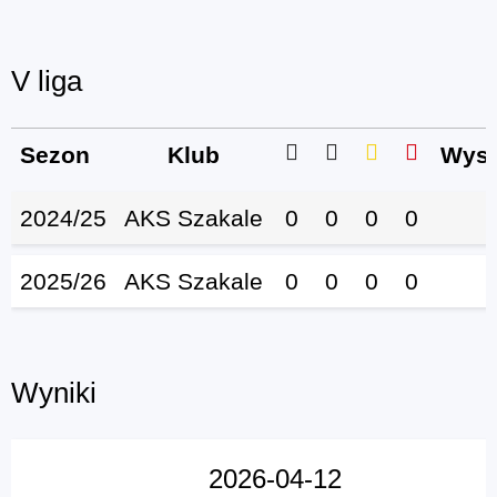
V liga
Sezon
Klub
Wyst
2024/25
AKS Szakale
0
0
0
0
2025/26
AKS Szakale
0
0
0
0
Wyniki
2026-04-12