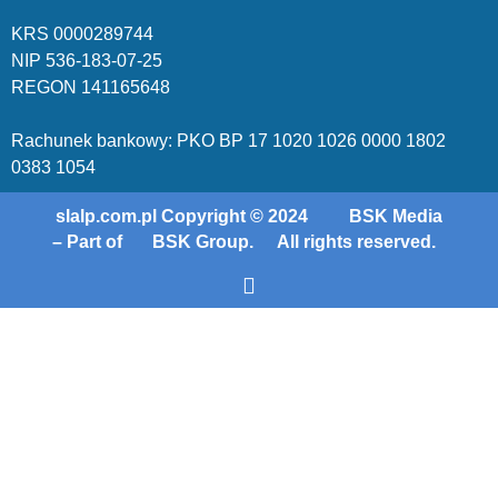
KRS 00002
89744
NIP 536-18
3-07-25
REGON 1411
65648
Rachunek bankowy: PKO BP 17 10
20 10
26 00
00 18
02
038
3 1054
slalp.com.pl Copyright © 2024
BSK Media
– Part of
BSK Group.
All rights reserved.