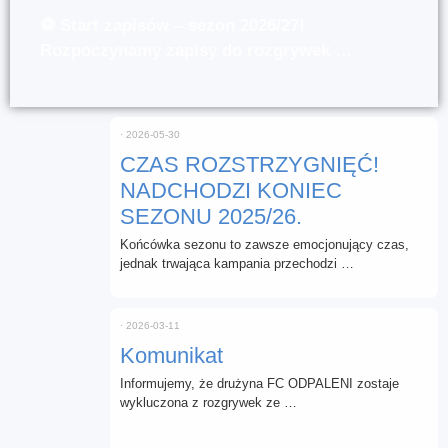
⚽ Start zapisów – sezon 2026/27!
Rozpoczynamy zapisy do rozgrywek …
⋅
2026-05-30
CZAS ROZSTRZYGNIĘĆ!
NADCHODZI KONIEC
SEZONU 2025/26.
Końcówka sezonu to zawsze emocjonujący czas,
jednak trwająca kampania przechodzi …
⋅
2026-03-11
Komunikat
Informujemy, że drużyna FC ODPALENI zostaje
wykluczona z rozgrywek ze …