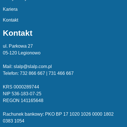
Kariera
Kontakt
Kontakt
ul. Parkowa 27
05-120 Legionowo
Mail: slalp@slalp.com.pl
Telefon: 732 86
6 667 | 731 46
6 667
KRS 00002
89744
NIP 536-18
3-07-25
REGON 1411
65648
Rachunek bankowy: PKO BP 17 10
20 10
26 00
00 18
02
038
3 1054