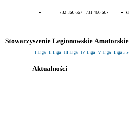
732 866 667 | 731 466 667
s
Stowarzyszenie Legionowskie Amatorskie 
I Liga
II Liga
III Liga
IV Liga
V Liga
Liga 35
Aktualności