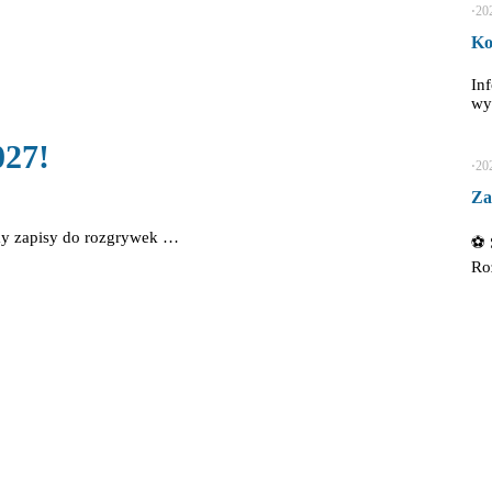
⋅
20
Ko
In
wy
027!
⋅
20
Za
my zapisy do rozgrywek …
⚽ 
Ro