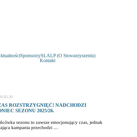
ktualności
Sponsorzy
SLALP (O Stowarzyszeniu)
Kontakt
26-05-30
ZAS ROZSTRZYGNIĘĆ! NADCHODZI
NIEC SEZONU 2025/26.
ńcówka sezonu to zawsze emocjonujący czas, jednak
wająca kampania przechodzi …