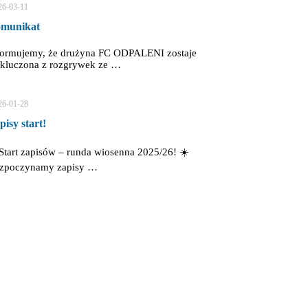
26-03-11
munikat
formujemy, że drużyna FC ODPALENI zostaje
kluczona z rozgrywek ze …
26-01-28
pisy start!
Start zapisów – runda wiosenna 2025/26! ☀️
zpoczynamy zapisy …