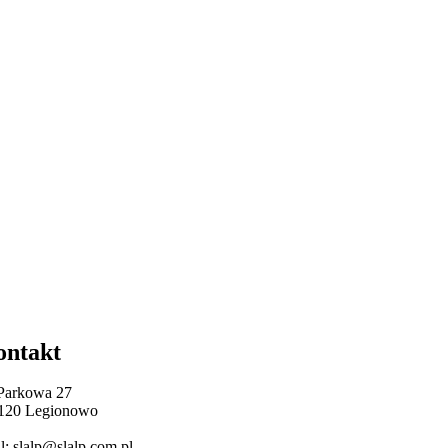
ontakt
 Parkowa 27
120 Legionowo
l: slalp@slalp.com.pl