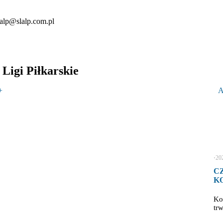
lalp@slalp.com.pl
Ligi Piłkarskie
+
A
⋅
20
C
KO
Ko
tr