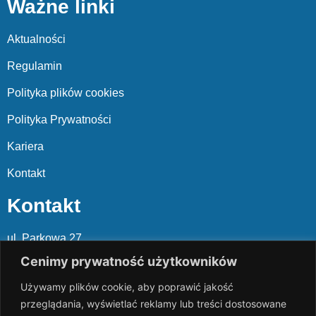
Ważne linki
Aktualności
Regulamin
Polityka plików cookies
Polityka Prywatności
Kariera
Kontakt
Kontakt
ul. Parkowa 27
05-120 Legionowo
Cenimy prywatność użytkowników
Używamy plików cookie, aby poprawić jakość
Mail: slalp@slalp.com.pl
przeglądania, wyświetlać reklamy lub treści dostosowane
Telefon: 732 86
6 667 | 731 46
6 667