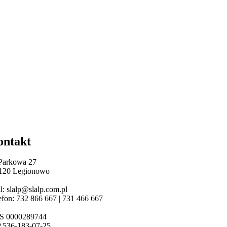
ontakt
 Parkowa 27
120 Legionowo
l: slalp@slalp.com.pl
efon: 732 86
6 667 | 731 46
6 667
S 00002
89744
 536-18
3-07-25