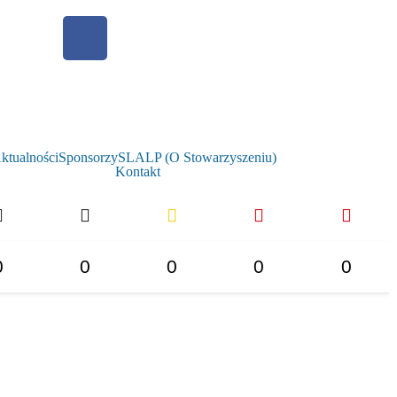
ktualności
Sponsorzy
SLALP (O Stowarzyszeniu)
Kontakt
0
0
0
0
0