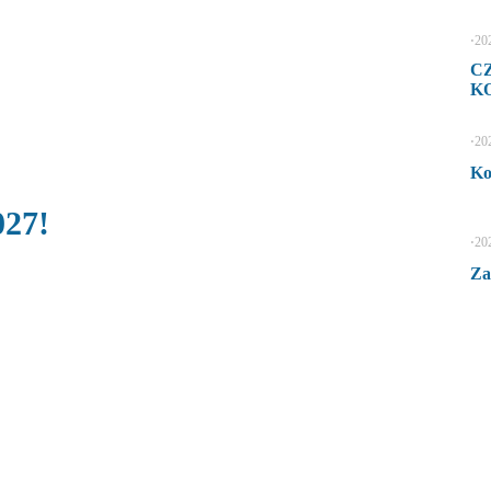
⋅
20
C
KO
⋅
20
Ko
027!
⋅
20
Za