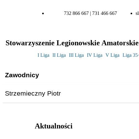
732 866 667 | 731 466 667
s
Stowarzyszenie Legionowskie Amatorskie 
I Liga
II Liga
III Liga
IV Liga
V Liga
Liga 35
Zawodnicy
Strzemieczny Piotr
Aktualności