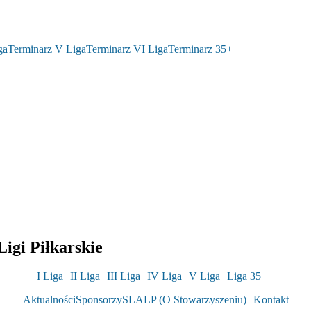
ga
Terminarz V Liga
Terminarz VI Liga
Terminarz 35+
igi Piłkarskie
I Liga
II Liga
III Liga
IV Liga
V Liga
Liga 35+
Aktualności
Sponsorzy
SLALP (O Stowarzyszeniu)
Kontakt