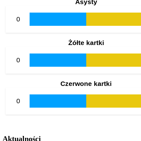
Asysty
0
Żółte kartki
0
Czerwone kartki
0
Aktualności