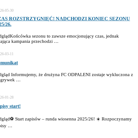
26-05-30
ZAS ROZSTRZYGNIĘĆ! NADCHODZI KONIEC SEZONU
25/26.
dglądKońcówka sezonu to zawsze emocjonujący czas, jednak
wająca kampania przechodzi …
26-03-11
munikat
dgląd Informujemy, że drużyna FC ODPALENI zostaje wykluczona z
zgrywek …
26-01-28
pisy start!
dgląd⚽ Start zapisów – runda wiosenna 2025/26! ☀️ Rozpoczynamy
pisy …