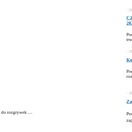
⋅
20
C
20
Po
tr
⋅
20
Ko
Po
ro
⋅
20
Za
y do rozgrywek …
Po
za