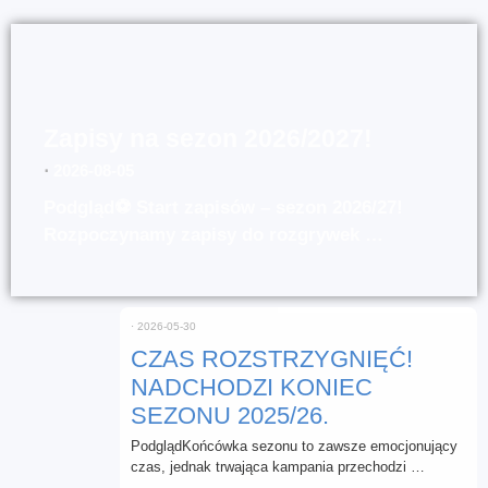
Zapisy na sezon 2026/2027!
⋅
2026-08-05
Podgląd⚽ Start zapisów – sezon 2026/27!
Rozpoczynamy zapisy do rozgrywek …
⋅
2026-05-30
CZAS ROZSTRZYGNIĘĆ!
NADCHODZI KONIEC
SEZONU 2025/26.
PodglądKońcówka sezonu to zawsze emocjonujący
czas, jednak trwająca kampania przechodzi …