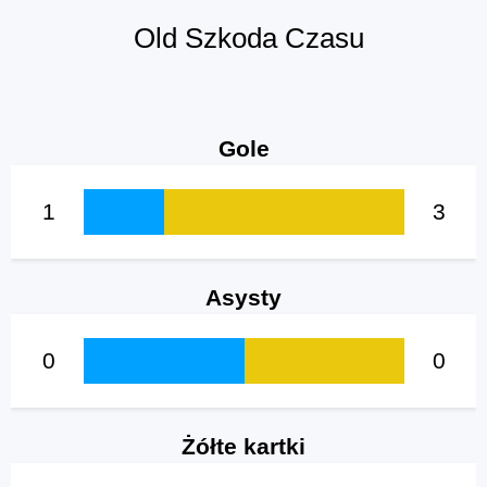
Old Szkoda Czasu
Gole
1
3
Asysty
0
0
Żółte kartki