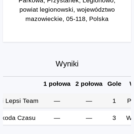
Parkowa, Przystanek, Legionowo,
powiat legionowski, województwo
mazowieckie, 05-118, Polska
Wyniki
1 połowa
2 połowa
Gole
W
ci Lepsi Team
—
—
1
Po
zkoda Czasu
—
—
3
Wy