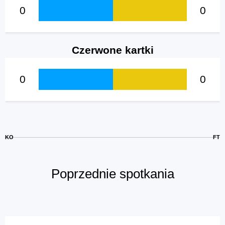
0
0
Czerwone kartki
0
0
KO
FT
Poprzednie spotkania