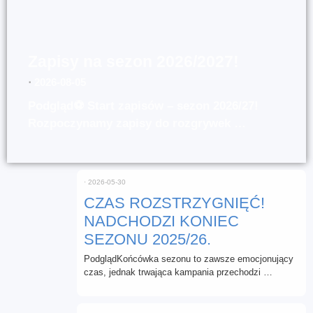
Zapisy na sezon 2026/2027!
⋅
2026-08-05
Podgląd⚽ Start zapisów – sezon 2026/27!
Rozpoczynamy zapisy do rozgrywek …
⋅
2026-05-30
CZAS ROZSTRZYGNIĘĆ!
NADCHODZI KONIEC
SEZONU 2025/26.
PodglądKońcówka sezonu to zawsze emocjonujący
czas, jednak trwająca kampania przechodzi …