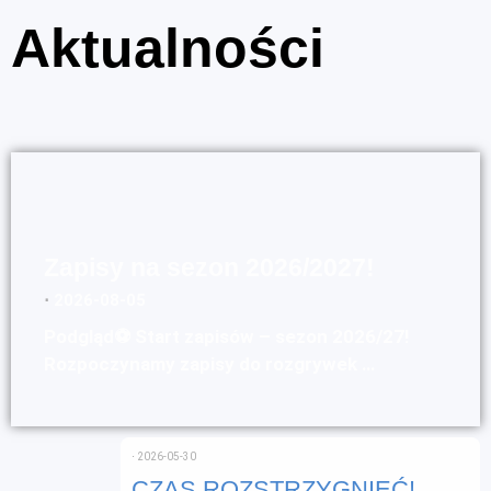
Aktualności
Zapisy na sezon 2026/2027!
⋅
2026-08-05
Podgląd⚽ Start zapisów – sezon 2026/27!
Rozpoczynamy zapisy do rozgrywek …
⋅
2026-05-30
CZAS ROZSTRZYGNIĘĆ!