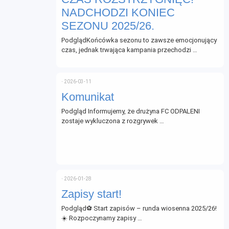
NADCHODZI KONIEC
SEZONU 2025/26.
PodglądKońcówka sezonu to zawsze emocjonujący
czas, jednak trwająca kampania przechodzi …
⋅
2026-03-11
Komunikat
Podgląd Informujemy, że drużyna FC ODPALENI
zostaje wykluczona z rozgrywek …
⋅
2026-01-28
Zapisy start!
Podgląd⚽ Start zapisów – runda wiosenna 2025/26!
☀️ Rozpoczynamy zapisy …