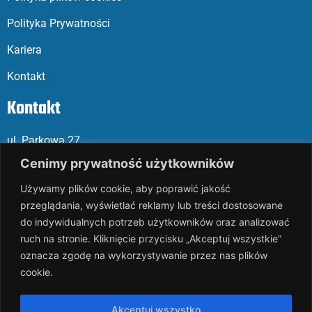
Polityka Prywatności
Kariera
Kontakt
Kontakt
ul. Parkowa 27
05-120 Legionowo
Cenimy prywatność użytkowników
Używamy plików cookie, aby poprawić jakość
Mail: slalp@slalp.com.pl
przeglądania, wyświetlać reklamy lub treści dostosowane
Telefon: 732 86
6 667 | 731 46
6 667
do indywidualnych potrzeb użytkowników oraz analizować
ruch na stronie. Kliknięcie przycisku „Akceptuj wszystkie”
KRS 00002
89744
oznacza zgodę na wykorzystywanie przez nas plików
NIP 536-18
3-07-25
cookie.
REGON 1411
65648
Rachunek bankowy: PKO BP 17 10
20 10
26 00
00 18
02 038
3
Akceptuj wszystko