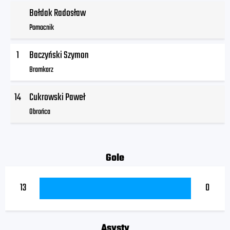
Bałdak Radosław
Pomocnik
1
Baczyński Szymon
Bramkarz
14
Cukrowski Paweł
Obrońca
Gole
13
0
Asysty