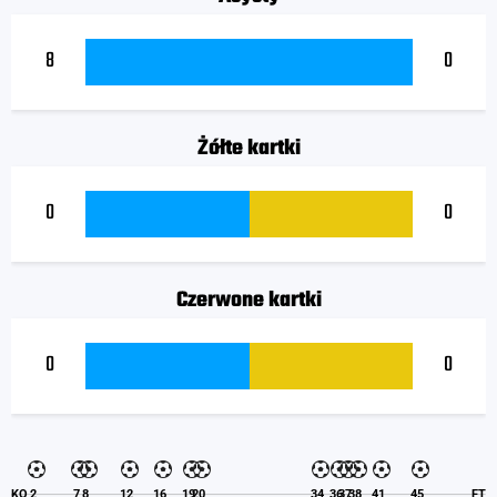
8
0
Żółte kartki
0
0
Czerwone kartki
0
0
KO
2
7
8
12
16
19
20
34
36
37
38
41
45
FT