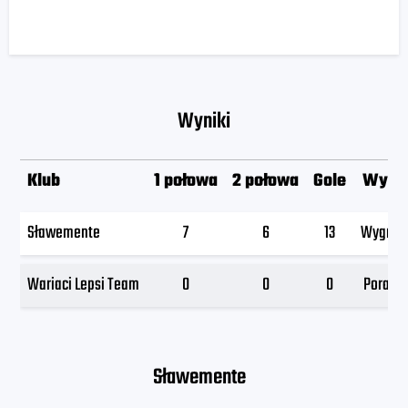
Wyniki
Klub
1 połowa
2 połowa
Gole
Wyni
Sławemente
7
6
13
Wygran
Wariaci Lepsi Team
0
0
0
Porażk
Sławemente