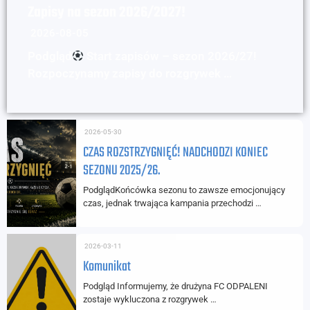
Zapisy na sezon 2026/2027!
2026-08-05
Podgląd
Start zapisów – sezon 2026/27!
Rozpoczynamy zapisy do rozgrywek …
2026-05-30
CZAS ROZSTRZYGNIĘĆ! NADCHODZI KONIEC
SEZONU 2025/26.
PodglądKońcówka sezonu to zawsze emocjonujący
czas, jednak trwająca kampania przechodzi …
2026-03-11
Komunikat
Podgląd Informujemy, że drużyna FC ODPALENI
zostaje wykluczona z rozgrywek …