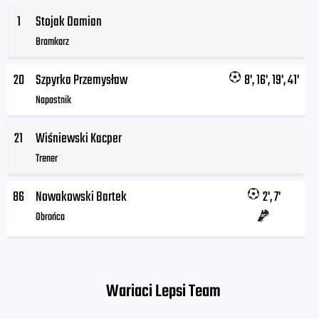
1
Stojak Damian
Bramkarz
20
Szpyrka Przemysław
8', 16', 19', 41'
Napastnik
21
Wiśniewski Kacper
Trener
86
Nowakowski Bartek
2', 7'
Obrońca
Wariaci Lepsi Team