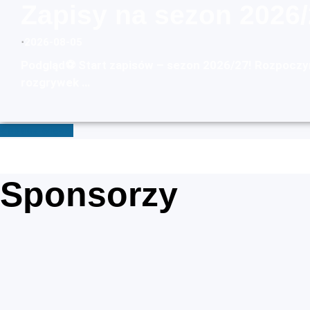
Zapisy na sezon 2026/
⋅
2026-08-05
Podgląd⚽ Start zapisów – sezon 2026/27! Rozpoczy
rozgrywek …
Zobacz więcej
Sponsorzy