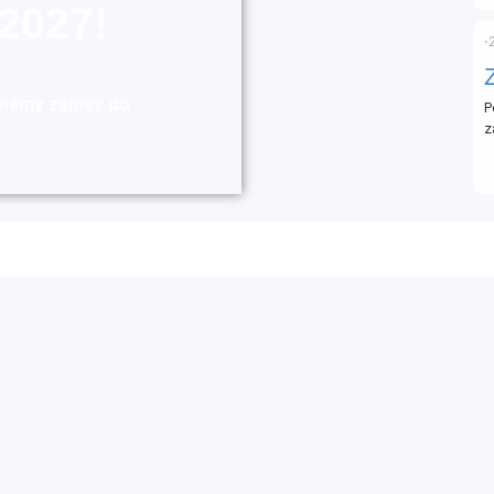
2027!
⋅
namy zapisy do
P
z