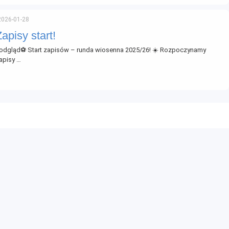
2026-01-28
Zapisy start!
odgląd⚽ Start zapisów – runda wiosenna 2025/26! ☀️ Rozpoczynamy
apisy …