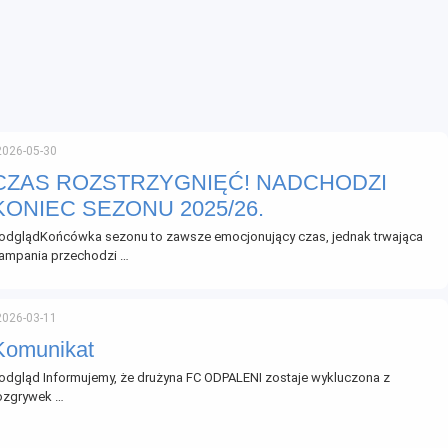
2026-05-30
CZAS ROZSTRZYGNIĘĆ! NADCHODZI
KONIEC SEZONU 2025/26.
odglądKońcówka sezonu to zawsze emocjonujący czas, jednak trwająca
ampania przechodzi …
2026-03-11
Komunikat
odgląd Informujemy, że drużyna FC ODPALENI zostaje wykluczona z
ozgrywek …