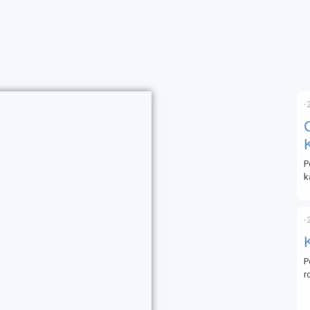
⋅
P
k
⋅
P
r