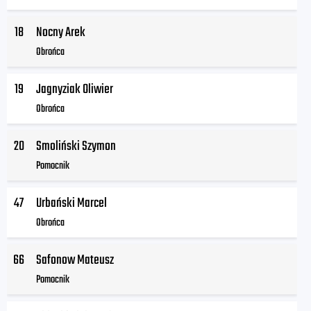
18
Nocny Arek
Obrońca
19
Jagnyziak Oliwier
Obrońca
20
Smoliński Szymon
Pomocnik
47
Urbański Marcel
Obrońca
66
Safonow Mateusz
Pomocnik