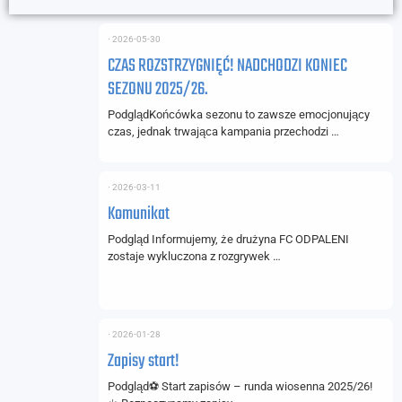
⋅
2026-05-30
CZAS ROZSTRZYGNIĘĆ! NADCHODZI KONIEC
SEZONU 2025/26.
PodglądKońcówka sezonu to zawsze emocjonujący
czas, jednak trwająca kampania przechodzi …
⋅
2026-03-11
Komunikat
Podgląd Informujemy, że drużyna FC ODPALENI
zostaje wykluczona z rozgrywek …
⋅
2026-01-28
Zapisy start!
Podgląd⚽ Start zapisów – runda wiosenna 2025/26!