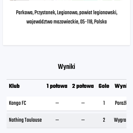
Parkowa, Przystanek, Legionowo, powiat legionowski,
województwo mazowieckie, 05-118, Polska
Wyniki
Klub
1 połowa
2 połowa
Gole
Wynik
Kongo FC
—
—
1
Porażka
Nothing Toulouse
—
—
2
Wygrana