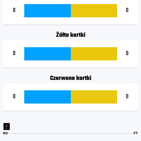
0
0
Żółte kartki
0
0
Czerwone kartki
0
0
KO
FT