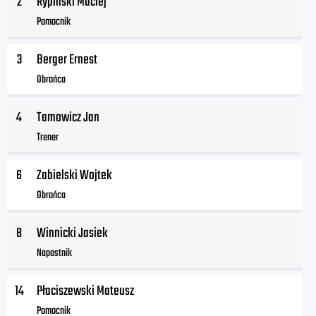
2
Rypiński Maciej
Pomocnik
3
Berger Ernest
Obrońca
4
Tamowicz Jan
Trener
6
Zabielski Wojtek
Obrońca
8
Winnicki Jasiek
Napastnik
14
Płaciszewski Mateusz
Pomocnik