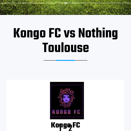
Kongo FC vs Nothing
Toulouse
Kongo FC
1
-
2