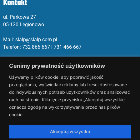
Kontakt
ul. Parkowa 27
05-120 Legionowo
Mail: slalp@slalp.com.pl
Telefon: 732 86
6 667 | 731 46
6 667
KRS 00002
89744
Cenimy prywatność użytkowników
NIP 536-18
3-07-25
REGON 1411
65648
Używamy plików cookie, aby poprawić jakość
przeglądania, wyświetlać reklamy lub treści dostosowane
Rachunek bankowy: PKO BP 17 10
20 10
26 00
00 18
02 038
3
do indywidualnych potrzeb użytkowników oraz analizować
1054
ruch na stronie. Kliknięcie przycisku „Akceptuj wszystkie”
oznacza zgodę na wykorzystywanie przez nas plików
slalp.com.pl Copyright © 2024
BSK Media
cookie.
– Part of
BSK Group.
All rights reserved.
Akceptuj wszystko