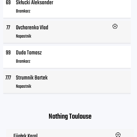
69
Skłucki Aleksander
Bramkarz
77
Ovcharenko Vlad
Napastnik
99
Duda Tomasz
Bramkarz
777
Strumnik Bartek
Napastnik
Nothing Toulouse
Fijołek Karol