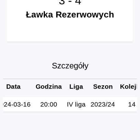
3
-
4
Ławka Rezerwowych
Szczegóły
Data
Godzina
Liga
Sezon
Kolej
024-03-16
20:00
IV liga
2023/24
14