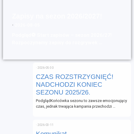
Zapisy na sezon 2026/2027!
⋅
2026-08-05
Podgląd⚽ Start zapisów – sezon 2026/27!
Rozpoczynamy zapisy do rozgrywek …
⋅
2026-05-30
CZAS ROZSTRZYGNIĘĆ!
NADCHODZI KONIEC
SEZONU 2025/26.
PodglądKońcówka sezonu to zawsze emocjonujący
czas, jednak trwająca kampania przechodzi …
⋅
2026-03-11
Komunikat