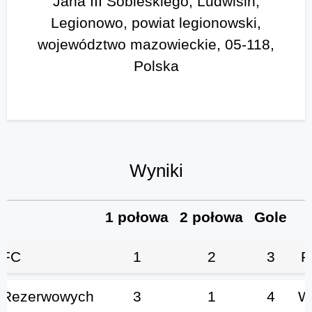
Jana III Sobieskiego, Ludwisin,
Legionowo, powiat legionowski,
województwo mazowieckie, 05-118,
Polska
Wyniki
1 połowa
2 połowa
Gole
 FC
1
2
3
P
 Rezerwowych
3
1
4
W