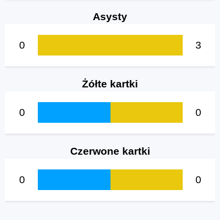
Asysty
0
3
Żółte kartki
0
0
Czerwone kartki
0
0