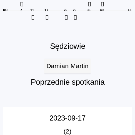
KO
7
11
17
25
29
35
40
FT
Sędziowie
Damian Martin
Poprzednie spotkania
2023-09-17
(2)