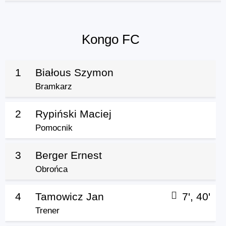
Kongo FC
1
Białous Szymon
Bramkarz
2
Rypiński Maciej
Pomocnik
3
Berger Ernest
Obrońca
4
Tamowicz Jan
7', 40'
Trener