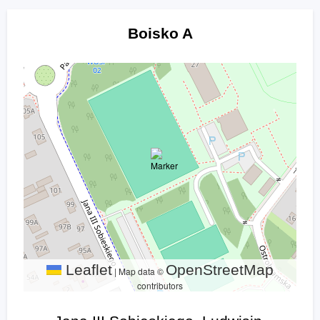
Boisko A
Leaflet
OpenStreetMap
|
Map data ©
contributors