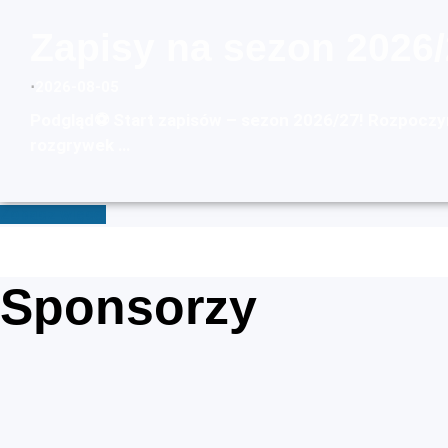
Zapisy na sezon 2026/
⋅
2026-08-05
Podgląd⚽ Start zapisów – sezon 2026/27! Rozpoczy
rozgrywek …
Zobacz więcej
Sponsorzy