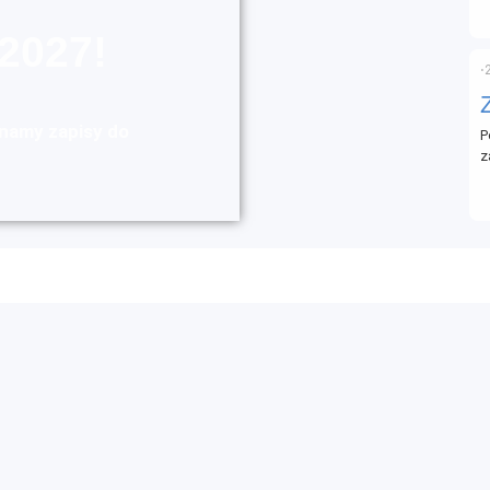
2027!
⋅
namy zapisy do
P
z