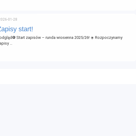
2026-01-28
Zapisy start!
odgląd⚽ Start zapisów – runda wiosenna 2025/26! ☀️ Rozpoczynamy
apisy …