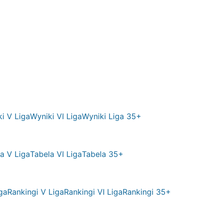
i V Liga
Wyniki VI Liga
Wyniki Liga 35+
a V Liga
Tabela VI Liga
Tabela 35+
ga
Rankingi V Liga
Rankingi VI Liga
Rankingi 35+