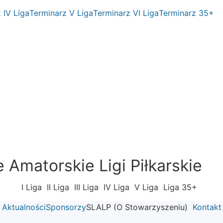
 IV Liga
Terminarz V Liga
Terminarz VI Liga
Terminarz 35+
Amatorskie Ligi Piłkarskie
I Liga
II Liga
III Liga
IV Liga
V Liga
Liga 35+
Aktualności
Sponsorzy
SLALP (O Stowarzyszeniu)
Kontakt