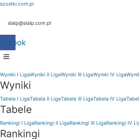
szostki.com.pl
slalp@slalp.com.pl
cebook
Wyniki I Liga
Wyniki II Liga
Wyniki III Liga
Wyniki IV Liga
Wynik
Wyniki
Tabela I Liga
Tabela II Liga
Tabela III Liga
Tabela IV Liga
Tabel
Tabele
Rankingi I Liga
Rankingi II Liga
Rankingi III Liga
Rankingi IV Li
Rankingi