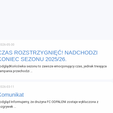
2026-05-30
CZAS ROZSTRZYGNIĘĆ! NADCHODZI
KONIEC SEZONU 2025/26.
odglądKońcówka sezonu to zawsze emocjonujący czas, jednak trwająca
ampania przechodzi …
2026-03-11
Komunikat
odgląd Informujemy, że drużyna FC ODPALENI zostaje wykluczona z
ozgrywek …