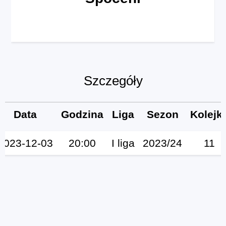
Szczegóły
Data
Godzina
Liga
Sezon
Kolejk
2023-12-03
20:00
I liga
2023/24
11