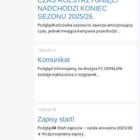
CZAS ROZSTRZYGNIĘĆ!
NADCHODZI KONIEC
SEZONU 2025/26.
PodglądKońcówka sezonu to zawsze emocjonujący
czas, jednak trwająca kampania przechodzi …
⋅
2026-03-11
Komunikat
Podgląd Informujemy, że drużyna FC ODPALENI
zostaje wykluczona z rozgrywek …
⋅
2026-01-28
Zapisy start!
Podgląd⚽ Start zapisów – runda wiosenna 2025/26!
☀️ Rozpoczynamy zapisy …