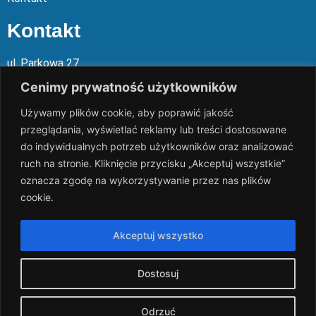
Kontakt
ul. Parkowa 27
05-120 Legionowo
Cenimy prywatność użytkowników
Używamy plików cookie, aby poprawić jakość
Mail: slalp@slalp.com.pl
przeglądania, wyświetlać reklamy lub treści dostosowane
Telefon: 732 86
6 667 | 731 46
6 667
do indywidualnych potrzeb użytkowników oraz analizować
ruch na stronie. Kliknięcie przycisku „Akceptuj wszystkie”
KRS 00002
89744
oznacza zgodę na wykorzystywanie przez nas plików
NIP 536-18
3-07-25
cookie.
REGON 1411
65648
Rachunek bankowy: PKO BP 17 10
20 10
26 00
00 18
02 038
3
Akceptuj wszystko
1054
Dostosuj
slalp.com.pl Copyright © 2024
BSK Media
– Part of
BSK Group.
All rights reserved.
Odrzuć