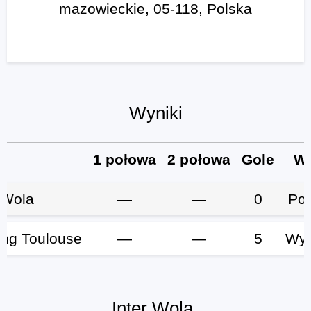
mazowieckie, 05-118, Polska
Wyniki
1 połowa
2 połowa
Gole
Wy
 Wola
—
—
0
Po
ing Toulouse
—
—
5
Wyg
Inter Wola