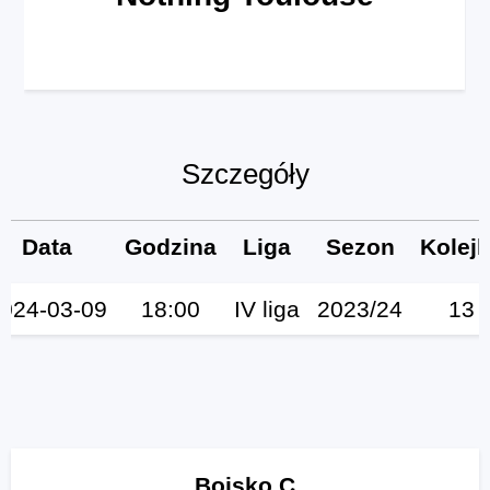
Szczegóły
Data
Godzina
Liga
Sezon
Kolej
024-03-09
18:00
IV liga
2023/24
13
Boisko C