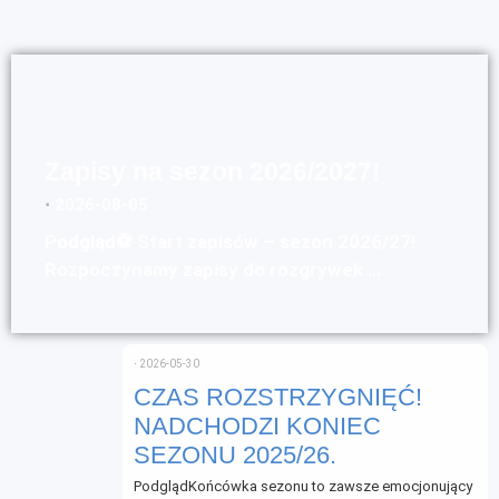
Zapisy na sezon 2026/2027!
⋅
2026-08-05
Podgląd⚽ Start zapisów – sezon 2026/27!
Rozpoczynamy zapisy do rozgrywek …
⋅
2026-05-30
CZAS ROZSTRZYGNIĘĆ!
NADCHODZI KONIEC
SEZONU 2025/26.
PodglądKońcówka sezonu to zawsze emocjonujący