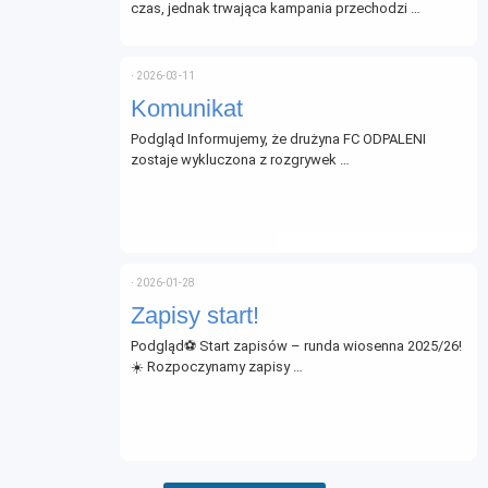
czas, jednak trwająca kampania przechodzi …
⋅
2026-03-11
Komunikat
Podgląd Informujemy, że drużyna FC ODPALENI
zostaje wykluczona z rozgrywek …
⋅
2026-01-28
Zapisy start!
Podgląd⚽ Start zapisów – runda wiosenna 2025/26!
☀️ Rozpoczynamy zapisy …