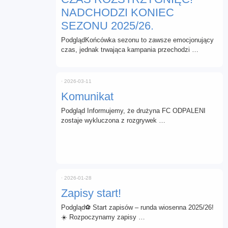
NADCHODZI KONIEC
SEZONU 2025/26.
PodglądKońcówka sezonu to zawsze emocjonujący
czas, jednak trwająca kampania przechodzi …
⋅
2026-03-11
Komunikat
Podgląd Informujemy, że drużyna FC ODPALENI
zostaje wykluczona z rozgrywek …
⋅
2026-01-28
Zapisy start!
Podgląd⚽ Start zapisów – runda wiosenna 2025/26!
☀️ Rozpoczynamy zapisy …