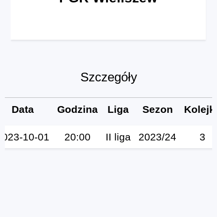
Szczegóły
Data
Godzina
Liga
Sezon
Kolejk
2023-10-01
20:00
II liga
2023/24
3