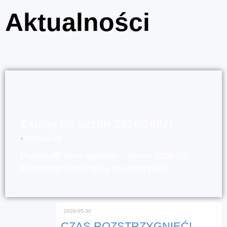
Aktualności
Zapisy na sezon 2026/2027!
⋅
2026-08-05
Podgląd⚽ Start zapisów – sezon 2026/27!
Rozpoczynamy zapisy do rozgrywek …
⋅
2026-05-30
CZAS ROZSTRZYGNIĘĆ!