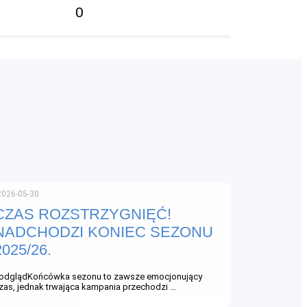
0
2026-05-30
CZAS ROZSTRZYGNIĘĆ!
NADCHODZI KONIEC SEZONU
2025/26.
odglądKońcówka sezonu to zawsze emocjonujący
zas, jednak trwająca kampania przechodzi …