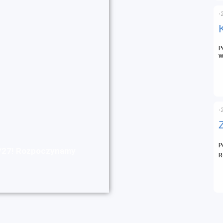
⋅
P
w
⋅
P
6/27! Rozpoczynamy
R