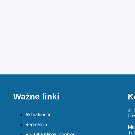
Ważne linki
K
ul.
Aktualności
05
Regulamin
Mai
Tel
Polityka plików cookies