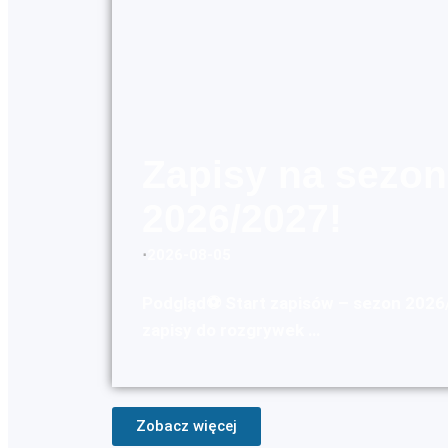
Zapisy na sezon
2026/2027!
⋅
2026-08-05
Podgląd⚽ Start zapisów – sezon 202
zapisy do rozgrywek …
Zobacz więcej