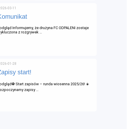
2026-03-11
Komunikat
odgląd Informujemy, że drużyna FC ODPALENI zostaje
ykluczona z rozgrywek …
2026-01-28
Zapisy start!
odgląd⚽ Start zapisów – runda wiosenna 2025/26! ☀️
ozpoczynamy zapisy …