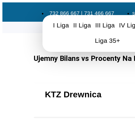
732 866 667 | 731 466 667
s
I Liga
II Liga
III Liga
IV Li
Liga 35+
Ujemny Bilans vs Procenty Na 
KTZ Drewnica