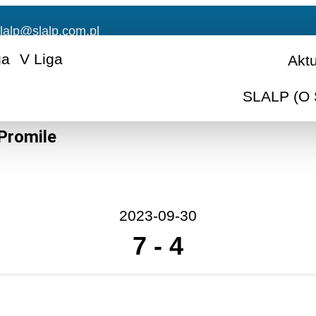
lalp@slalp.com.pl
ga
V Liga
Akt
SLALP (O 
Promile
2023-09-30
7
-
4