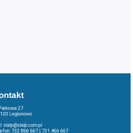
ontakt
 Parkowa 27
-120 Legionowo
l: slalp@slalp.com.pl
efon: 732 86
6 667 | 731 46
6 667