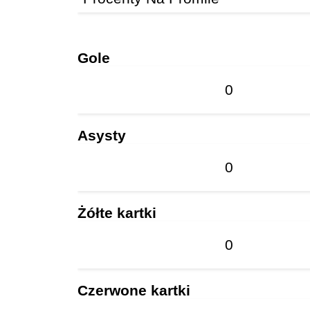
Gole
0
Asysty
0
Żółte kartki
0
Czerwone kartki