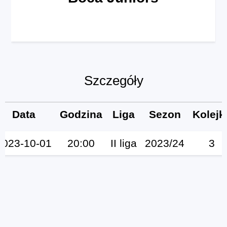
Szczegóły
Data
Godzina
Liga
Sezon
Kolejk
2023-10-01
20:00
II liga
2023/24
3