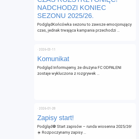
NADCHODZI KONIEC
SEZONU 2025/26.
PodglądKońcówka sezonu to zawsze emocjonujący
czas, jednak trwająca kampania przechodzi …
⋅
2026-03-11
Komunikat
Podgląd Informujemy, że drużyna FC ODPALENI
zostaje wykluczona z rozgrywek …
⋅
2026-01-28
Zapisy start!
Podgląd⚽ Start zapisów – runda wiosenna 2025/26!
☀️ Rozpoczynamy zapisy …