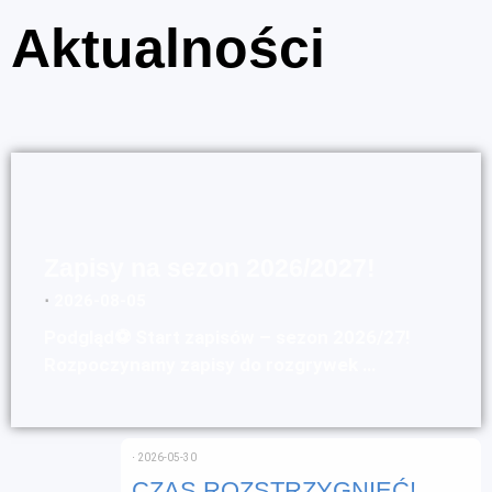
Aktualności
Zapisy na sezon 2026/2027!
⋅
2026-08-05
Podgląd⚽ Start zapisów – sezon 2026/27!
Rozpoczynamy zapisy do rozgrywek …
⋅
2026-05-30
CZAS ROZSTRZYGNIĘĆ!