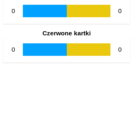
0
0
Czerwone kartki
0
0