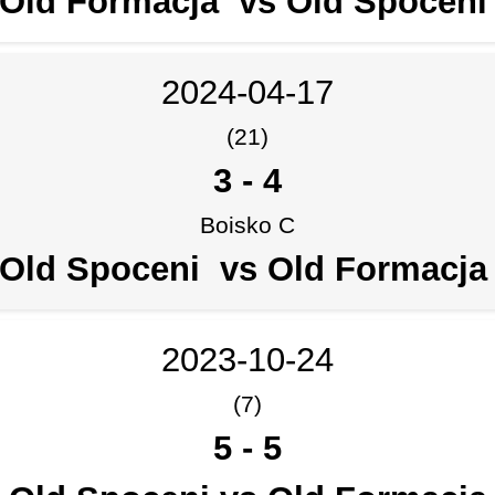
Old Formacja vs Old Spocen
2024-04-17
(21)
3
-
4
Boisko C
Old Spoceni vs Old Formacj
2023-10-24
(7)
5
-
5