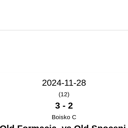
2024-11-28
(12)
3
-
2
Boisko C