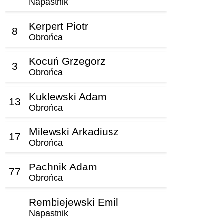
Napastnik
Kerpert Piotr
8
Obrońca
Kocuń Grzegorz
3
Obrońca
Kuklewski Adam
13
Obrońca
Milewski Arkadiusz
17
Obrońca
Pachnik Adam
77
Obrońca
Rembiejewski Emil
Napastnik