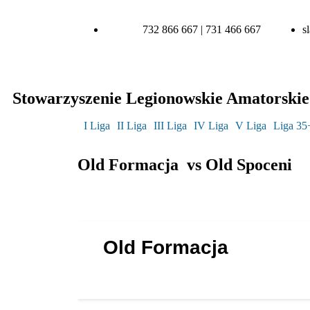
732 866 667 | 731 466 667
s
Stowarzyszenie Legionowskie Amatorskie 
I Liga
II Liga
III Liga
IV Liga
V Liga
Liga 35
Old Formacja vs Old Spoceni
Old Formacja