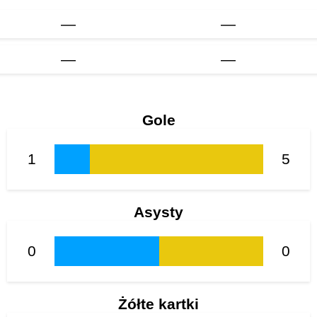
—
—
—
—
Gole
1
5
Asysty
0
0
Żółte kartki