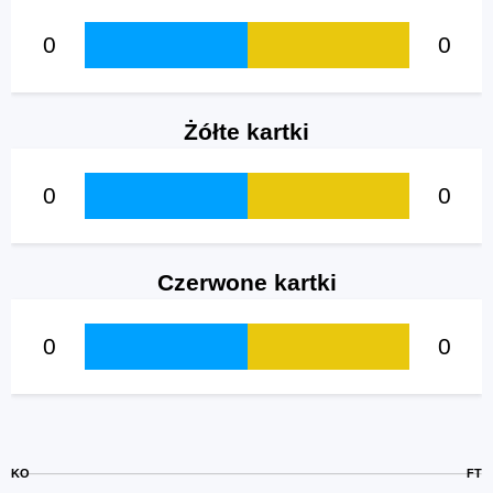
0
0
Żółte kartki
0
0
Czerwone kartki
0
0
KO
FT