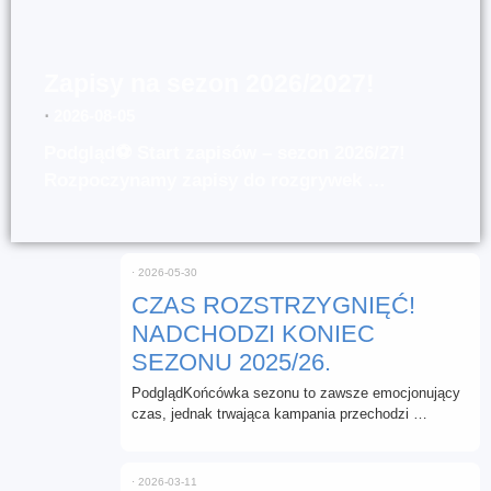
Zapisy na sezon 2026/2027!
⋅
2026-08-05
Podgląd⚽ Start zapisów – sezon 2026/27!
Rozpoczynamy zapisy do rozgrywek …
⋅
2026-05-30
CZAS ROZSTRZYGNIĘĆ!
NADCHODZI KONIEC
SEZONU 2025/26.
PodglądKońcówka sezonu to zawsze emocjonujący
czas, jednak trwająca kampania przechodzi …
⋅
2026-03-11