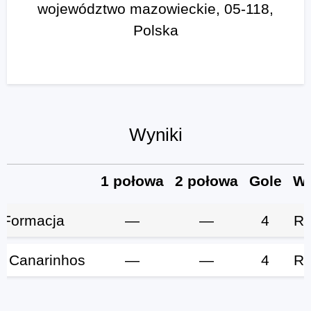
województwo mazowieckie, 05-118,
Polska
Wyniki
b
1 połowa
2 połowa
Gole
Wy
 Formacja
—
—
4
Re
 Canarinhos
—
—
4
Re