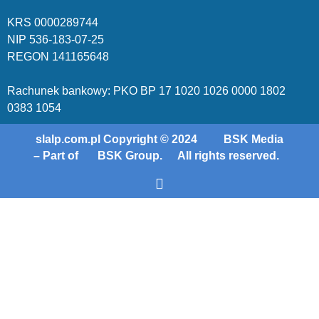
KRS 00002
89744
NIP 536-18
3-07-25
REGON 1411
65648
Rachunek bankowy: PKO BP 17 10
20 10
26 00
00 18
02
038
3 1054
slalp.com.pl Copyright © 2024
BSK Media
– Part of
BSK Group.
All rights reserved.