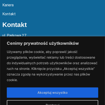
Kariera
Kontakt
Kontakt
ul. Parkowa 27
05-120 Legionowo
Cenimy prywatność użytkowników
Używamy plików cookie, aby poprawić jakość
Mail: slalp@slalp.com.pl
przeglądania, wyświetlać reklamy lub treści dostosowane
Telefon: 732 86
6 667 | 731 46
6 667
do indywidualnych potrzeb użytkowników oraz analizować
ruch na stronie. Kliknięcie przycisku „Akceptuj wszystkie”
KRS 00002
89744
oznacza zgodę na wykorzystywanie przez nas plików
NIP 536-18
3-07-25
cookie.
REGON 1411
65648
Rachunek bankowy: PKO BP 17 10
20 10
26 00
00 18
02 038
3
Akceptuj wszystko
1054