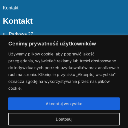
Kontakt
Kontakt
ul. Parkowa 27
05-120 Legionowo
Cenimy prywatność użytkowników
Używamy plików cookie, aby poprawić jakość
Mail: slalp@slalp.com.pl
przeglądania, wyświetlać reklamy lub treści dostosowane
Telefon: 732 86
6 667 | 731 46
6 667
do indywidualnych potrzeb użytkowników oraz analizować
ruch na stronie. Kliknięcie przycisku „Akceptuj wszystkie”
KRS 00002
89744
oznacza zgodę na wykorzystywanie przez nas plików
NIP 536-18
3-07-25
cookie.
REGON 1411
65648
Rachunek bankowy: PKO BP 17 10
20 10
26 00
00 18
02
Akceptuj wszystko
038
3 1054
Dostosuj
slalp.com.pl Copyright © 2024
BSK Media