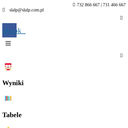
732 866 667 | 731 466 667
slalp@slalp.com.pl
acebook
Menu
Wyniki
Menu
Tabele
Menu