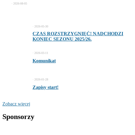
⋅
2026-08-05
⋅
2026-05-30
CZAS ROZSTRZYGNIĘĆ! NADCHODZI
KONIEC SEZONU 2025/26.
⋅
2026-03-11
Komunikat
⋅
2026-01-28
Zapisy start!
Zobacz więcej
Sponsorzy