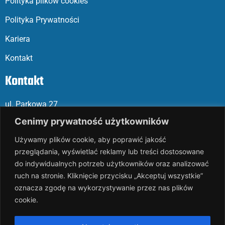
Polityka plików cookies
Polityka Prywatności
Kariera
Kontakt
Kontakt
ul. Parkowa 27
05-120 Legionowo
Cenimy prywatność użytkowników
Używamy plików cookie, aby poprawić jakość
Mail: slalp@slalp.com.pl
przeglądania, wyświetlać reklamy lub treści dostosowane
Telefon: 732 86
6 667 | 731 46
6 667
do indywidualnych potrzeb użytkowników oraz analizować
ruch na stronie. Kliknięcie przycisku „Akceptuj wszystkie”
KRS 00002
89744
oznacza zgodę na wykorzystywanie przez nas plików
NIP 536-18
3-07-25
cookie.
REGON 1411
65648
Rachunek bankowy: PKO BP 17 10
20 10
26 00
00 18
02 038
3