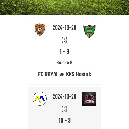
2024-10-20
(6)
1
-
8
Boisko B
FC ROYAL vs KKS Hasiok
2024-10-20
(6)
10
-
3