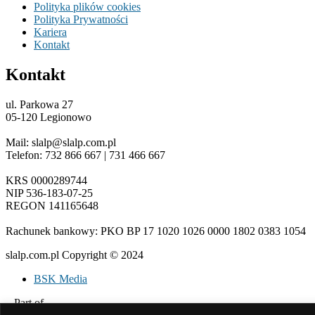
Polityka plików cookies
Polityka Prywatności
Kariera
Kontakt
Kontakt
ul. Parkowa 27
05-120 Legionowo
Mail: slalp@slalp.com.pl
Telefon: 732 86
6 667 | 731 46
6 667
KRS 00002
89744
NIP 536-18
3-07-25
REGON 1411
65648
Rachunek bankowy: PKO BP 17 10
20 10
26 00
00 18
02 038
3 1054
slalp.com.pl Copyright © 2024
BSK Media
– Part of