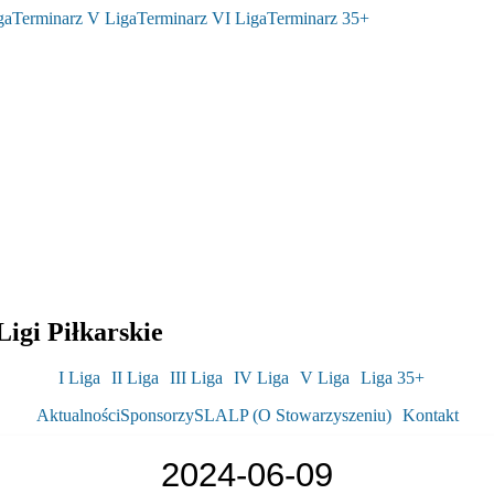
ga
Terminarz V Liga
Terminarz VI Liga
Terminarz 35+
igi Piłkarskie
I Liga
II Liga
III Liga
IV Liga
V Liga
Liga 35+
Aktualności
Sponsorzy
SLALP (O Stowarzyszeniu)
Kontakt
2024-06-09