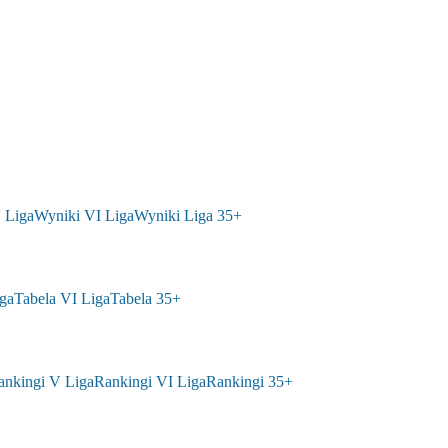
 Liga
Wyniki VI Liga
Wyniki Liga 35+
ga
Tabela VI Liga
Tabela 35+
ankingi V Liga
Rankingi VI Liga
Rankingi 35+