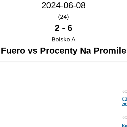
2024-06-08
(24)
2
-
6
Boisko A
Fuero vs Procenty Na Promile
⋅
20
C
20
⋅
20
Ko