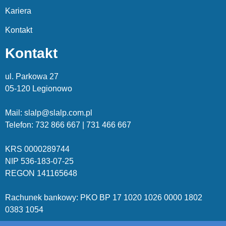
Kariera
Kontakt
Kontakt
ul. Parkowa 27
05-120 Legionowo
Mail: slalp@slalp.com.pl
Telefon: 732 86
6 667 | 731 46
6 667
KRS 00002
89744
NIP 536-18
3-07-25
REGON 1411
65648
Rachunek bankowy: PKO BP 17 10
20 10
26 00
00 18
02
038
3 1054