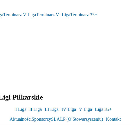
ga
Terminarz V Liga
Terminarz VI Liga
Terminarz 35+
igi Piłkarskie
I Liga
II Liga
III Liga
IV Liga
V Liga
Liga 35+
Aktualności
Sponsorzy
SLALP (O Stowarzyszeniu)
Kontakt