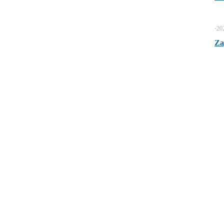
⋅
20
Za