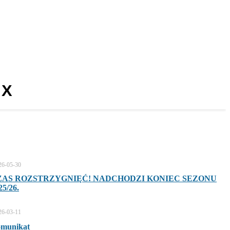
 X
26-05-30
ZAS ROZSTRZYGNIĘĆ! NADCHODZI KONIEC SEZONU
25/26.
26-03-11
munikat