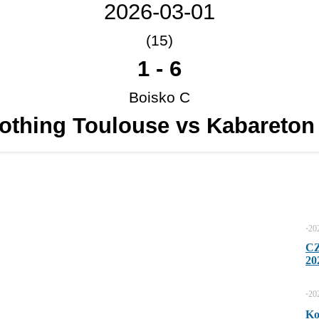
2026-03-01
(15)
1
-
6
Boisko C
othing Toulouse vs Kabareton
⋅
20
C
20
⋅
20
Ko