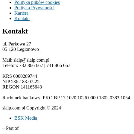
Polityka plików cookies
Polityka Prywatności
Kariera
Kontakt
Kontakt
ul. Parkowa 27
05-120 Legionowo
Mail: slalp@slalp.com.pl
Telefon: 732 86
6 667 | 731 46
6 667
KRS 00002
89744
NIP 536-18
3-07-25
REGON 1411
65648
Rachunek bankowy: PKO BP 17 10
20 10
26 00
00 18
02 038
3 1054
slalp.com.pl Copyright © 2024
BSK Media
– Part of