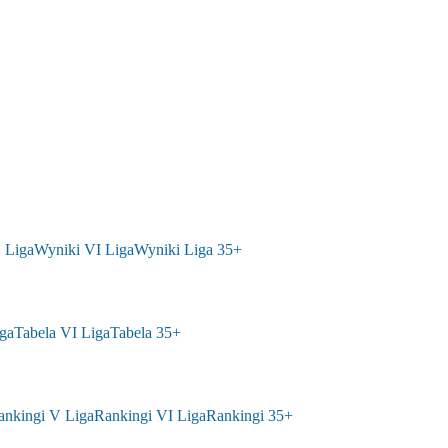
 Liga
Wyniki VI Liga
Wyniki Liga 35+
ga
Tabela VI Liga
Tabela 35+
ankingi V Liga
Rankingi VI Liga
Rankingi 35+