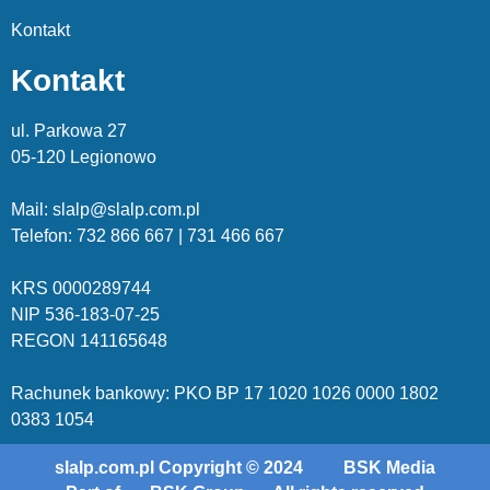
Kontakt
Kontakt
ul. Parkowa 27
05-120 Legionowo
Mail: slalp@slalp.com.pl
Telefon: 732 86
6 667 | 731 46
6 667
KRS 00002
89744
NIP 536-18
3-07-25
REGON 1411
65648
Rachunek bankowy: PKO BP 17 10
20 10
26 00
00 18
02
038
3 1054
slalp.com.pl Copyright © 2024
BSK Media