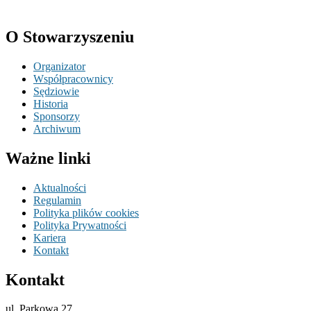
O Stowarzyszeniu
Organizator
Współpracownicy
Sędziowie
Historia
Sponsorzy
Archiwum
Ważne linki
Aktualności
Regulamin
Polityka plików cookies
Polityka Prywatności
Kariera
Kontakt
Kontakt
ul. Parkowa 27