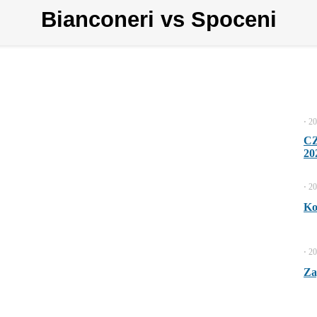
Bianconeri vs Spoceni
⋅
20
C
20
⋅
20
Ko
⋅
20
Za