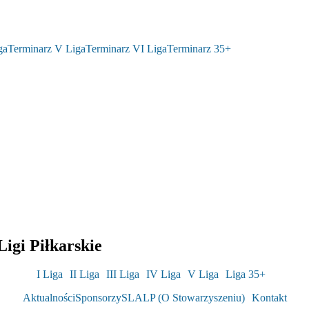
ga
Terminarz V Liga
Terminarz VI Liga
Terminarz 35+
igi Piłkarskie
I Liga
II Liga
III Liga
IV Liga
V Liga
Liga 35+
Aktualności
Sponsorzy
SLALP (O Stowarzyszeniu)
Kontakt