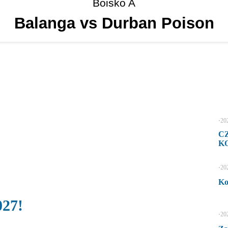
Boisko A
Balanga vs Durban Poison
⋅
20
C
KO
⋅
20
Ko
027!
⋅
20