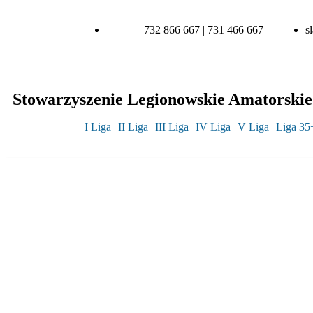
732 866 667 | 731 466 667
s
Stowarzyszenie Legionowskie Amatorskie 
I Liga
II Liga
III Liga
IV Liga
V Liga
Liga 35