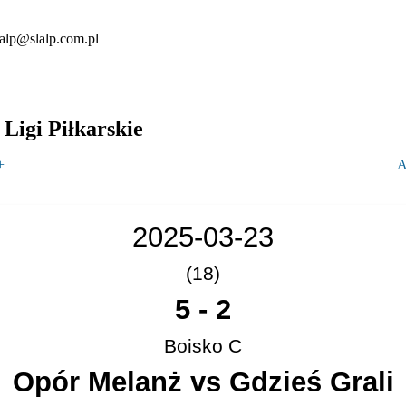
lalp@slalp.com.pl
Ligi Piłkarskie
+
A
2025-03-23
(18)
5
-
2
Boisko C
Opór Melanż vs Gdzieś Grali