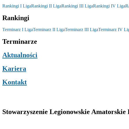
Rankingi I Liga
Rankingi II Liga
Rankingi III Liga
Rankingi IV Liga
R
Rankingi
Terminarz I Liga
Terminarz II Liga
Terminarz III Liga
Terminarz IV Li
Terminarze
Aktualności
Kariera
Kontakt
Stowarzyszenie Legionowskie Amatorskie L