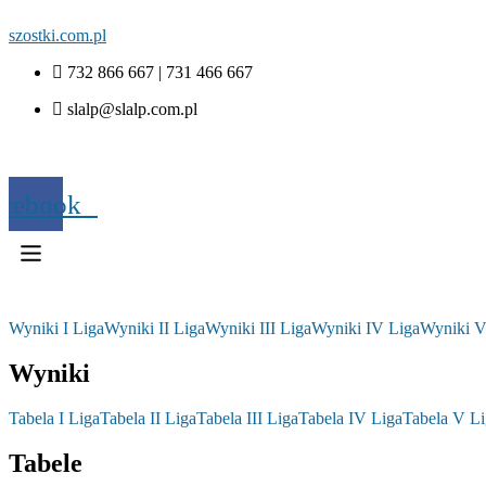
szostki.com.pl
732 866 667 | 731 466 667
slalp@slalp.com.pl
acebook
Wyniki I Liga
Wyniki II Liga
Wyniki III Liga
Wyniki IV Liga
Wyniki V
Wyniki
Tabela I Liga
Tabela II Liga
Tabela III Liga
Tabela IV Liga
Tabela V Li
Tabele