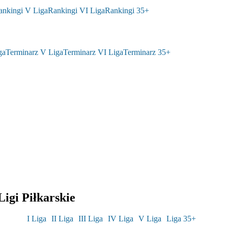
ankingi V Liga
Rankingi VI Liga
Rankingi 35+
ga
Terminarz V Liga
Terminarz VI Liga
Terminarz 35+
igi Piłkarskie
I Liga
II Liga
III Liga
IV Liga
V Liga
Liga 35+