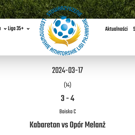
a
Liga 35+
Aktualności
2024-03-17
(14)
3
-
4
Boisko C
Kabareton vs Opór Melanż