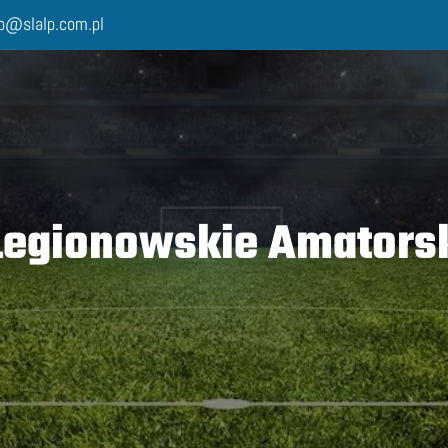
lp@slalp.com.pl
egionowskie Amatorski