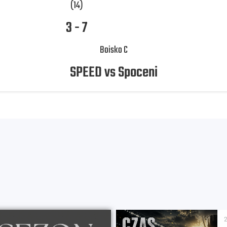
(14)
3
-
7
Boisko C
SPEED vs Spoceni