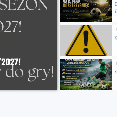
C
2
K
/2027!
Z