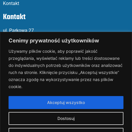
Kontakt
Kontakt
ul. Parkowa 27
05-120 Legionowo
Cenimy prywatność użytkowników
Używamy plików cookie, aby poprawić jakość
Mail: slalp@slalp.com.pl
przeglądania, wyświetlać reklamy lub treści dostosowane
Telefon: 732 86
6 667 | 731 46
6 667
do indywidualnych potrzeb użytkowników oraz analizować
ruch na stronie. Kliknięcie przycisku „Akceptuj wszystkie”
KRS 00002
89744
oznacza zgodę na wykorzystywanie przez nas plików
NIP 536-18
3-07-25
cookie.
REGON 1411
65648
Rachunek bankowy: PKO BP 17 10
20 10
26 00
00 18
02 038
3
Akceptuj wszystko
1054
Dostosuj
slalp.com.pl Copyright © 2024
BSK Media
– Part of
BSK Group.
All rights reserved.