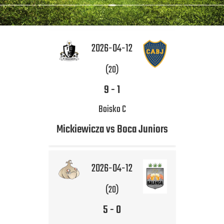
2026-04-12
(20)
9
-
1
Boisko C
Mickiewicza vs Boca Juniors
2026-04-12
(20)
5
-
0