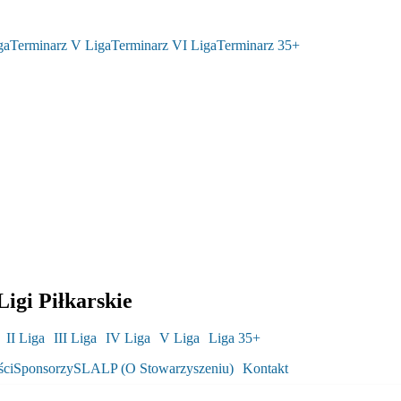
ga
Terminarz V Liga
Terminarz VI Liga
Terminarz 35+
igi Piłkarskie
II Liga
III Liga
IV Liga
V Liga
Liga 35+
ści
Sponsorzy
SLALP (O Stowarzyszeniu)
Kontakt