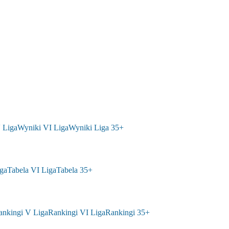
 Liga
Wyniki VI Liga
Wyniki Liga 35+
ga
Tabela VI Liga
Tabela 35+
ankingi V Liga
Rankingi VI Liga
Rankingi 35+