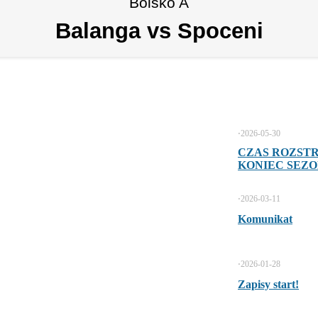
Boisko A
Balanga vs Spoceni
⋅
2026-05-30
CZAS ROZST
KONIEC SEZON
⋅
2026-03-11
Komunikat
⋅
2026-01-28
Zapisy start!