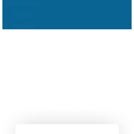
Aktualności
Kariera
Kontakt
Stowarzyszenie
Legionowskie
Amatorskie Ligi
Piłkarskie
Menu