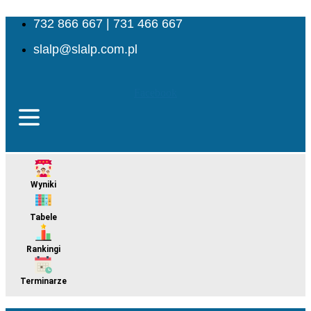
732 866 667 | 731 466 667
slalp@slalp.com.pl
Facebook
Menu
Wyniki
Menu
Tabele
Menu
Rankingi
Menu
Terminarze