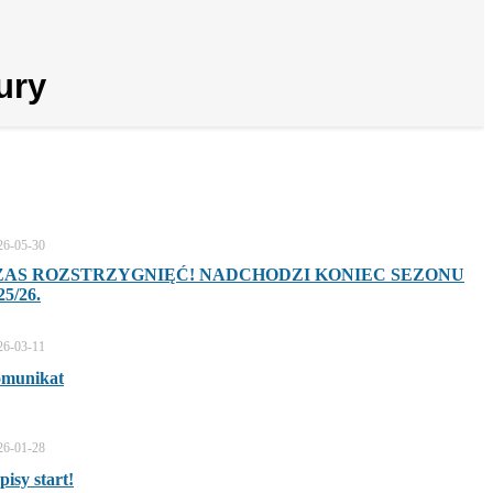
aury
26-05-30
ZAS ROZSTRZYGNIĘĆ! NADCHODZI KONIEC SEZONU
25/26.
26-03-11
munikat
26-01-28
pisy start!