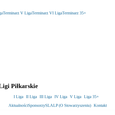
ga
Terminarz V Liga
Terminarz VI Liga
Terminarz 35+
igi Piłkarskie
I Liga
II Liga
III Liga
IV Liga
V Liga
Liga 35+
Aktualności
Sponsorzy
SLALP (O Stowarzyszeniu)
Kontakt