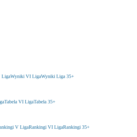
 Liga
Wyniki VI Liga
Wyniki Liga 35+
ga
Tabela VI Liga
Tabela 35+
ankingi V Liga
Rankingi VI Liga
Rankingi 35+