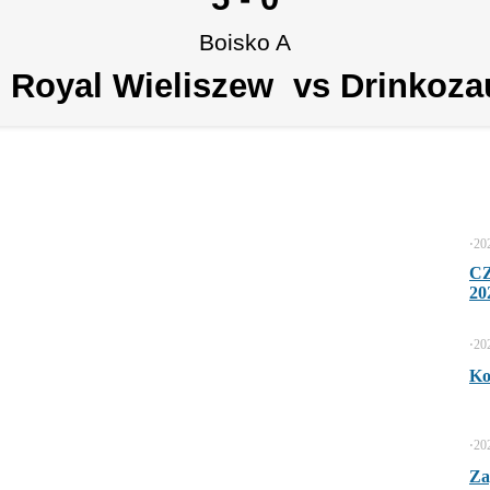
Boisko A
 Royal Wieliszew vs Drinkoz
⋅
20
C
20
⋅
20
Ko
⋅
20
Za