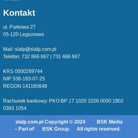
Kontakt
ul. Parkowa 27
05-120 Legionowo
Mail: slalp@slalp.com.pl
Telefon: 732 86
6 667 | 731 46
6 667
KRS 00002
89744
NIP 536-18
3-07-25
REGON 1411
65648
Rachunek bankowy: PKO BP 17 10
20 10
26 00
00 18
02
038
3 1054
slalp.com.pl Copyright © 2024
BSK Media
– Part of
BSK Group.
All rights reserved.