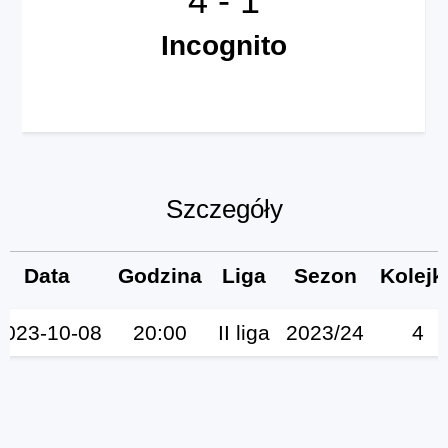
Incognito
Szczegóły
Data
Godzina
Liga
Sezon
Kolejk
2023-10-08
20:00
II liga
2023/24
4