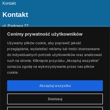
Kontakt
Kontakt
ul. Parkowa 27
05-120 Legionowo
Cenimy prywatność użytkowników
Używamy plików cookie, aby poprawić jakość
Mail: slalp@slalp.com.pl
przeglądania, wyświetlać reklamy lub treści dostosowane
Telefon: 732 86
6 667 | 731 46
6 667
do indywidualnych potrzeb użytkowników oraz analizować
ruch na stronie. Kliknięcie przycisku „Akceptuj wszystkie”
KRS 00002
89744
oznacza zgodę na wykorzystywanie przez nas plików
NIP 536-18
3-07-25
cookie.
REGON 1411
65648
Rachunek bankowy: PKO BP 17 10
20 10
26 00
00 18
02
Akceptuj wszystko
038
3 1054
Dostosuj
slalp.com.pl Copyright © 2024
BSK Media
– Part of
BSK Group.
All rights reserved.