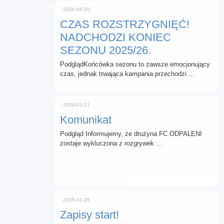
⋅
2026-05-30
CZAS ROZSTRZYGNIĘĆ!
NADCHODZI KONIEC
SEZONU 2025/26.
PodglądKońcówka sezonu to zawsze emocjonujący
czas, jednak trwająca kampania przechodzi …
⋅
2026-03-11
Komunikat
Podgląd Informujemy, że drużyna FC ODPALENI
zostaje wykluczona z rozgrywek …
⋅
2026-01-28
Zapisy start!